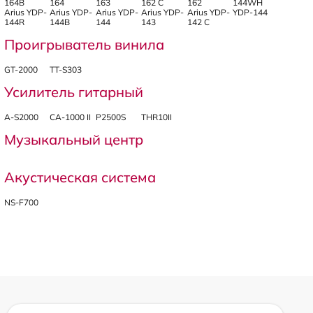
164B
164
163
162 C
162
144WH
Arius YDP-
Arius YDP-
Arius YDP-
Arius YDP-
Arius YDP-
YDP-144
144R
144B
144
143
142 C
Проигрыватель винила
GT-2000
TT-S303
Усилитель гитарный
A-S2000
CA-1000 II
P2500S
THR10II
Музыкальный центр
Акустическая система
NS-F700