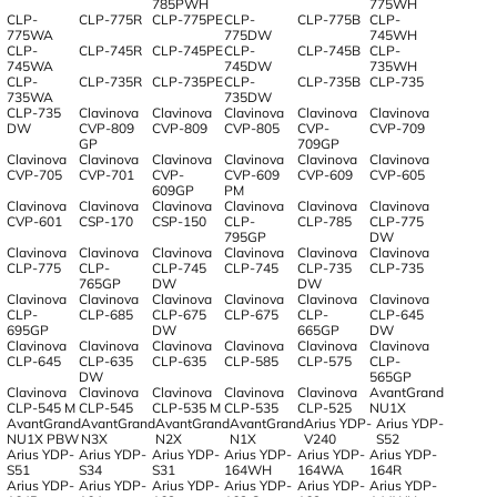
785PWH
775WH
CLP-
CLP-775R
CLP-775PE
CLP-
CLP-775B
CLP-
775WA
775DW
745WH
CLP-
CLP-745R
CLP-745PE
CLP-
CLP-745B
CLP-
745WA
745DW
735WH
CLP-
CLP-735R
CLP-735PE
CLP-
CLP-735B
CLP-735
735WA
735DW
CLP-735
Clavinova
Clavinova
Clavinova
Clavinova
Clavinova
DW
CVP-809
CVP-809
CVP-805
CVP-
CVP-709
GP
709GP
Clavinova
Clavinova
Clavinova
Clavinova
Clavinova
Clavinova
CVP-705
CVP-701
CVP-
CVP-609
CVP-609
CVP-605
609GP
PM
Clavinova
Clavinova
Clavinova
Clavinova
Clavinova
Clavinova
CVP-601
CSP-170
CSP-150
CLP-
CLP-785
CLP-775
795GP
DW
Clavinova
Clavinova
Clavinova
Clavinova
Clavinova
Clavinova
CLP-775
CLP-
CLP-745
CLP-745
CLP-735
CLP-735
765GP
DW
DW
Clavinova
Clavinova
Clavinova
Clavinova
Clavinova
Clavinova
CLP-
CLP-685
CLP-675
CLP-675
CLP-
CLP-645
695GP
DW
665GP
DW
Clavinova
Clavinova
Clavinova
Clavinova
Clavinova
Clavinova
CLP-645
CLP-635
CLP-635
CLP-585
CLP-575
CLP-
DW
565GP
Clavinova
Clavinova
Clavinova
Clavinova
Clavinova
AvantGrand
CLP-545 M
CLP-545
CLP-535 M
CLP-535
CLP-525
NU1X
AvantGrand
AvantGrand
AvantGrand
AvantGrand
Arius YDP-
Arius YDP-
NU1X PBW
N3X
N2X
N1X
V240
S52
Arius YDP-
Arius YDP-
Arius YDP-
Arius YDP-
Arius YDP-
Arius YDP-
S51
S34
S31
164WH
164WA
164R
Arius YDP-
Arius YDP-
Arius YDP-
Arius YDP-
Arius YDP-
Arius YDP-