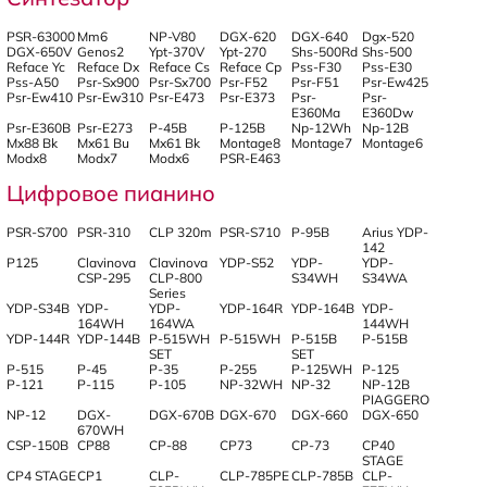
PSR-63000
Mm6
NP-V80
DGX-620
DGX-640
Dgx-520
DGX-650V
Genos2
Ypt-370V
Ypt-270
Shs-500Rd
Shs-500
Reface Yc
Reface Dx
Reface Cs
Reface Cp
Pss-F30
Pss-E30
Pss-A50
Psr-Sx900
Psr-Sx700
Psr-F52
Psr-F51
Psr-Ew425
Psr-Ew410
Psr-Ew310
Psr-E473
Psr-E373
Psr-
Psr-
E360Ma
E360Dw
Psr-E360B
Psr-E273
P-45B
P-125B
Np-12Wh
Np-12B
Mx88 Bk
Mx61 Bu
Mx61 Bk
Montage8
Montage7
Montage6
Modx8
Modx7
Modx6
PSR-E463
Цифровое пианино
PSR-S700
PSR-310
CLP 320m
PSR-S710
P-95B
Arius YDP-
142
P125
Clavinova
Clavinova
YDP-S52
YDP-
YDP-
CSP-295
CLP-800
S34WH
S34WA
Series
YDP-S34B
YDP-
YDP-
YDP-164R
YDP-164B
YDP-
164WH
164WA
144WH
YDP-144R
YDP-144B
P-515WH
P-515WH
P-515B
P-515B
SET
SET
P-515
P-45
P-35
P-255
P-125WH
P-125
P-121
P-115
P-105
NP-32WH
NP-32
NP-12B
PIAGGERO
NP-12
DGX-
DGX-670B
DGX-670
DGX-660
DGX-650
670WH
CSP-150B
CP88
CP-88
CP73
CP-73
CP40
STAGE
CP4 STAGE
CP1
CLP-
CLP-785PE
CLP-785B
CLP-