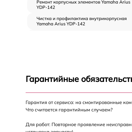
Ремонт корпусных элементов Yamaha Arius
YDP-142
Чистка и профилактика внутрикорпусная
Yamaha Arius YDP-142
Замена клавиш и уплотнителей Yamaha Ari
YDP-142
Ремонт клавиш Yamaha Arius YDP-142
Ремонт механизма клавиш Yamaha Arius
YDP-142
Гарантийные обязательст
Замена стоковых аудиовходов-выходов
Yamaha Arius YDP-142
Чистка токопроводящих резинок механизм
Гарантия от сервиса: на смонтированные ко
клавиш Yamaha Arius YDP-142
Что считается гарантийным случаем?
Замена токопроводящих резинок механизм
клавиш Yamaha Arius YDP-142
Для работ: Повторное проявление неисправн
установка запчасти).