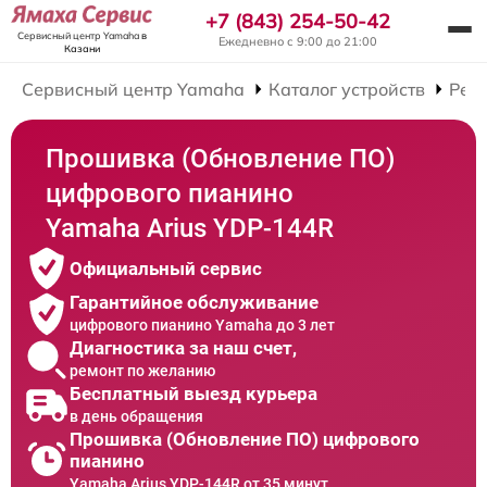
+7 (843) 254-50-42
Сервисный центр Yamaha
в
Ежедневно с 9:00 до 21:00
Казани
Сервисный центр Yamaha
Каталог устройств
Рем
Прошивка (Обновление ПО)
цифрового пианино
Yamaha Arius YDP-144R
Официальный сервис
Гарантийное обслуживание
цифрового пианино Yamaha до 3 лет
Диагностика за наш счет,
ремонт по желанию
Бесплатный выезд курьера
в день обращения
Прошивка (Обновление ПО) цифрового
пианино
Yamaha Arius YDP-144R от 35 минут