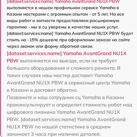
[dataset:services:name] Yamaha AvantGrand NU1X PBW
выполняется в нашем профильном сервисе Yamaha в
Казани мастерами с огромным опытом - от 5 лет. На все
виды работ и запчасти предоставляем расширенную
гарантию - мы в сц уверены в качестве наших услуг.
[dataset:services:name] Yamaha AvantGrand NU1X PBW будет
стоить на -15% дешевле при оформлении заказа на сайте
через звонок или форму обратной связи.
[dataset:services:name] Yamaha AvantGrand NU1X
PBW
выполняется на выезде, если не требует
большого оборудования и сложного ремонта. В
таких случаях наш мастер доставит Yamaha
AvantGrand NU1X PBW в сервисный центр Yamaha
в Казани и доставит обратно.
Позвоните и наш сотрудник сц Yamaha в Казани
проконсультирует и определит стоимость работ над
цифрового пианино Yamaha AvantGrand NU1X
PBW. [dataset:services:name] Yamaha AvantGrand
NU1X PBW по нашей статистике в среднем
занимает 3 часа при наличии деталей.