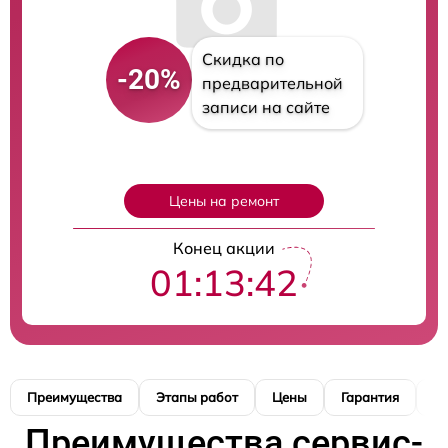
Скидка по
-20%
предварительной
записи на сайте
Цены на ремонт
Конец акции
01:13:40
Преимущества
Этапы работ
Цены
Гарантия
М
Преимущества сервис-