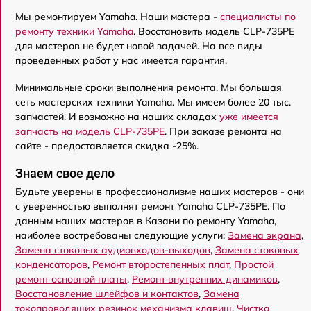
Мы ремонтируем Yamaha. Наши мастера -
специалисты по
ремонту техники Yamaha
. Восстановить модель CLP-735PE
для мастеров не будет новой задачей. На все виды
проведенных работ у нас имеется гарантия.
Минимальные сроки выполнения ремонта. Мы большая
сеть мастерских техники Yamaha. Мы имеем более 20 тыс.
запчастей. И возможно на наших складах
уже имеется
запчасть на модель CLP-735PE
. При заказе ремонта на
сайте - предоставляется скидка -25%.
Знаем свое дело
Будьте уверены в профессионализме наших мастеров - они
с уверенностью выполнят ремонт Yamaha CLP-735PE. По
данным наших мастеров в Казани по ремонту Yamaha,
наиболее востребованы следующие услуги:
Замена экрана
,
Замена стоковых аудиовходов-выходов
,
Замена стоковых
конденсаторов
,
Ремонт второстепенных плат
,
Простой
ремонт основной платы
,
Ремонт внутренних динамиков
,
Восстановление шлейфов и контактов
,
Замена
токопроводящих резинок механизма клавиш
,
Чистка