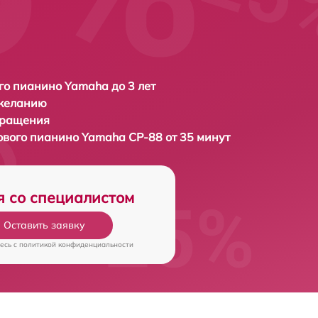
о пианино Yamaha до 3 лет
 желанию
бращения
ового пианино
Yamaha CP-88 от 35 минут
я со специалистом
Оставить заявку
есь c
политикой конфиденциальности