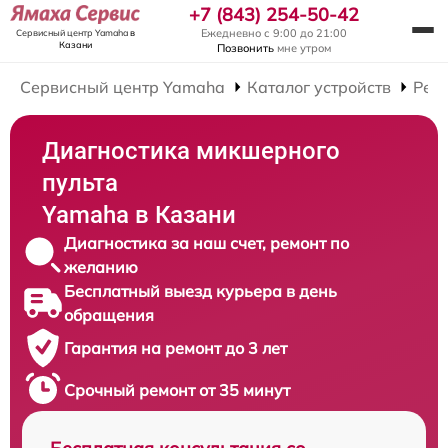
+7 (843) 254-50-42
Ежедневно с 9:00 до 21:00
Сервисный центр Yamaha
в
Казани
Позвонить
мне утром
Сервисный центр Yamaha
Каталог устройств
Рем
Диагностика микшерного
пульта
Yamaha в Казани
Диагностика за наш счет, ремонт по
желанию
Бесплатный выезд курьера в день
обращения
Гарантия на ремонт до 3 лет
Срочный ремонт от 35 минут