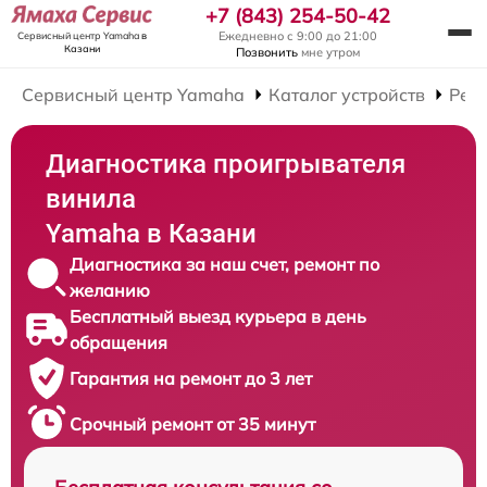
+7 (843) 254-50-42
Ежедневно с 9:00 до 21:00
Сервисный центр Yamaha
в
Казани
Позвонить
мне утром
Сервисный центр Yamaha
Каталог устройств
Рем
Диагностика проигрывателя
винила
Yamaha в Казани
Диагностика за наш счет, ремонт по
желанию
Бесплатный выезд курьера в день
обращения
Гарантия на ремонт до 3 лет
Срочный ремонт от 35 минут